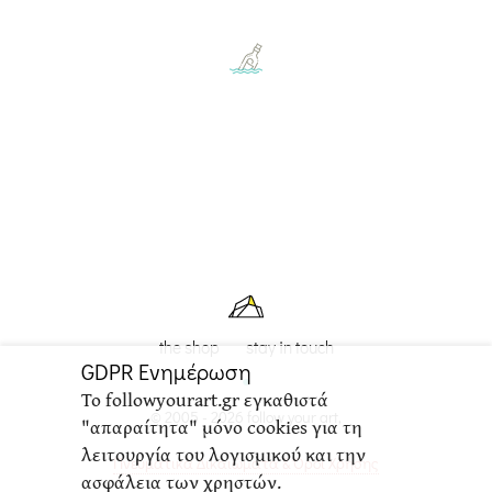
the shop
stay in touch
GDPR Ενημέρωση
Το followyourart.gr εγκαθιστά
© 2005 - 2026 follow your art,
"απαραίτητα" μόνο cookies για τη
λειτουργία του λογισμικού και την
Πνευματικά Δικαιώματα & Όροι Χρήσης
ασφάλεια των χρηστών.