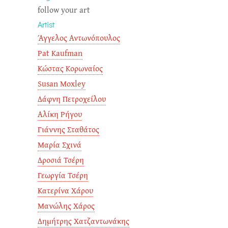
follow your art
Artist
Άγγελος Αντωνόπουλος
Pat Kaufman
Κώστας Κορωναίος
Susan Moxley
Δάφνη Πετρoχείλου
Αλίκη Ρήγου
Γιάννης Σταθάτος
Μαρία Σχινά
Δροσιά Τσέρη
Γεωργία Τσέρη
Κατερίνα Χάρου
Μανώλης Χάρος
Δημήτρης Χατζαντωνάκης