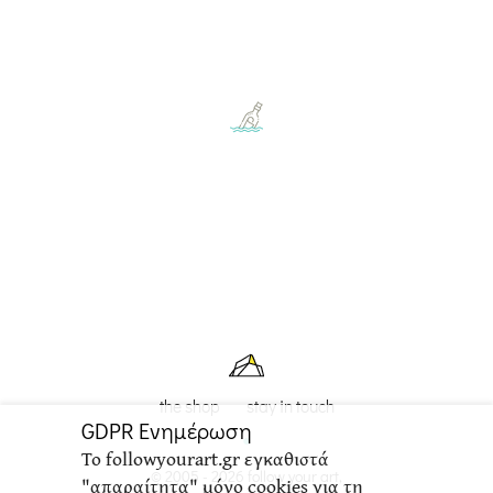
the shop
stay in touch
GDPR Ενημέρωση
Το followyourart.gr εγκαθιστά
© 2005 - 2026 follow your art,
"απαραίτητα" μόνο cookies για τη